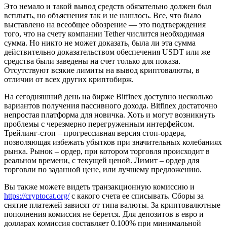
Это немало и такой вывод средств обязательно должен был
всплыть, но объяснения так и не нашлось. Все, что было
выставлено на всеобщее обозрение — это подтверждения
того, что на счету компании Tether числится необходимая
сумма. Но никто не может доказать, была ли эта сумма
действительно доказательством обеспечения USDT или же
средства были заведены на счет только для показа.
Отсутствуют всякие лимиты на вывод криптовалюты, в
отличии от всех других криптобирж.
На сегодняшний день на бирже Bitfinex доступно несколько
вариантов получения пассивного дохода. Bitfinex достаточно
непростая платформа для новичка. Хоть и могут возникнуть
проблемы с черезмерно перегруженным интерфейсом.
Трейлинг-стоп – прогрессивная версия стоп-ордера,
позволяющая избежать убытков при значительных колебаниях
рынка. Рынок – ордер, при котором торговля происходит в
реальном времени, с текущей ценой. Лимит – ордер для
торговли по заданной цене, или лучшему предложению.
Вы также можете видеть транзакционную комиссию и
https://cryptocat.org/
с какого счета ее списывать. Сборы за
снятие платежей зависят от типа валюты. За криптовалютные
пополнения комиссия не берется. Для депозитов в евро и
долларах комиссия составляет 0.100% при минимальной