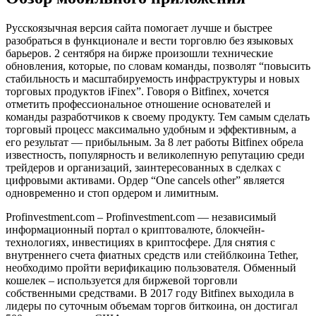
Русскоязычная версия сайта помогает лучше и быстрее
разобраться в функционале и вести торговлю без языковых
барьеров. 2 сентября на бирже произошли технические
обновления, которые, по словам команды, позволят “повысить
стабильность и масштабируемость инфраструктуры и новых
торговых продуктов iFinex”. Говоря о Bitfinex, хочется
отметить профессиональное отношение основателей и
команды разработчиков к своему продукту. Тем самым сделать
торговый процесс максимально удобным и эффективным, а
его результат — прибыльным. За 8 лет работы Bitfinex обрела
известность, популярность и великолепную репутацию среди
трейдеров и организаций, заинтересованных в сделках с
цифровыми активами. Ордер “One cancels other” является
одновременно и стоп ордером и лимитным.
Profinvestment.com – Profinvestment.com — независимый
информационный портал о криптовалюте, блокчейн-
технологиях, инвестициях в криптосфере. Для снятия с
внутреннего счета фиатных средств или стейблкоина Tether,
необходимо пройти верификацию пользователя. Обменный
кошелек – используется для биржевой торговли
собственными средствами. В 2017 году Bitfinex выходила в
лидеры по суточным объемам торгов биткоина, он достигал