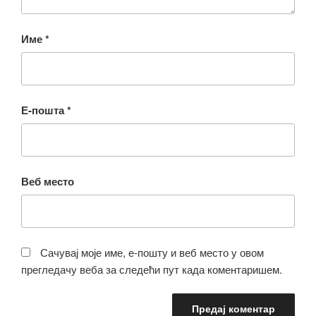
Име
*
Е-пошта
*
Веб место
Сачувај моје име, е-пошту и веб место у овом
прегледачу веба за следећи пут када коментаришем.