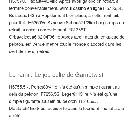
H6757C. Pacaut443/4lire Après avoir galopé en retrait, a
terminé convenablement.
winoui casino en ligne
H5755,5L.
Boisseau143lire Rapidement bien placé, a nettement faibli
pour finir. H6360W. Synnove Schou571/2lire Longtemps en
retrait, a conclu correctement. F81358T.
Grbavcicova6.62’04″96lire Après avoir attendu en queue de
peloton, est venue mettre tout le monde d’accord dans les
cent derniers mètres.
Le rami : Le jeu culte de Gametwist
H6755,5N. Perret83/4lire N’a été qu’un simple figurant au
sein du peloton. F7256,5S. Leger8113lire N’a été qu’une
simple figurante au sein du peloton. H51059J.
Moutard51lire S’est accidenté dans le tournant final et a été
arrêté.