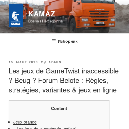
Скочи
на
KAMAZ
садржај
Bosna i Hercegovina
Изборник
ОБЈАВЉЕНО
15. МАРТ 2023.
ОД
ADMIN
Les jeux de GameTwist inaccessible
? Beug ? Forum Belote : Règles,
stratégies, variantes & jeux en ligne
Content
Jeux orange
– Les jeux de la catégorie „action“