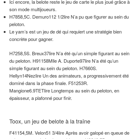
Ici encore, la belote reste le jeu de carte le plus joué grâce à
son mode multijoueurs.
H7858,5C. Demuro112 1/2lire N’a pu que figurer au sein du
peloton.
Le yam’s est un jeu de dé qui requiert une stratégie bien
concrète pour gagner.
H7258,5S. Breux37lire N’a été qu’un simple figurant au sein
du peloton. H91158Mlle A. Duporte97lire N’a été qu’un
simple figurant au sein du peloton. H7660S.
Hellyn14Nezlire Un des animateurs, a progressivement été
dominé dans la phase finale. F51253R.
Mangione6.9TETlire Longtemps au sein du peloton, en
épaisseur, a plafonné pour finir.
Toox, un jeu de belote à la traîne
F41154,5M. Velon51 3/4lire Après avoir galopé en queue de