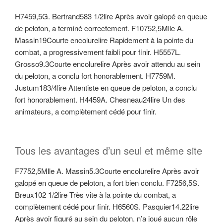
H7459,5G. Bertrand583 1/2lire Après avoir galopé en queue
de peloton, a terminé correctement. F10752,5Mlle A.
Massin19Courte encolurelire Rapidement à la pointe du
combat, a progressivement faibli pour finir. H5557L.
Grosso9.3Courte encolurelire Après avoir attendu au sein
du peloton, a conclu fort honorablement. H7759M.
Justum183/4lire Attentiste en queue de peloton, a conclu
fort honorablement. H4459A. Chesneau24lire Un des
animateurs, a complètement cédé pour finir.
Tous les avantages d’un seul et même site
F7752,5Mlle A. Massin5.3Courte encolurelire Après avoir
galopé en queue de peloton, a fort bien conclu. F7256,5S.
Breux102 1/2lire Très vite à la pointe du combat, a
complètement cédé pour finir. H6560S. Pasquier14.22lire
Après avoir figuré au sein du peloton, n’a joué aucun rôle