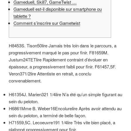
Gameduell, Skill7, GameTwist …
Gameduell est-il disponible sur smartphone ou
tablette ?
Comment s’inscrire sur Gametwist
H8453S. Tison50lire Jamais très loin dans le parcours, a
progressivement marqué le pas pour finir. F81659M.
Justum24TETlire Rapidement contraint d’évoluer en
épaisseur, a progressivement faibli pour finir. F61457,5F.
Veron371/2lire Attentiste en retrait, a conclu
convenablement.
H61354J. Marien321 1/4lire N’a été qu’un simple figurant au
sein du peloton.
H6861Mme B. Weber16Encolurelire Après avoir attendu au
sein du peloton, a terminé de belle façon.
H71559,5C. Lecoeuvre191 1/4lire Très vite bien placé, a
plafonné progressivement pour finir.