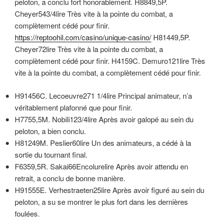
peloton, a conclu fort honorablement. H8849,5P.
Cheyer543/4lire Très vite à la pointe du combat, a
complètement cédé pour finir.
https://reptoohil.com/casino/unique-casino/
H81449,5P.
Cheyer72lire Très vite à la pointe du combat, a
complètement cédé pour finir. H4159C. Demuro121lire Très
vite à la pointe du combat, a complètement cédé pour finir.
H91456C. Lecoeuvre271 1/4lire Principal animateur, n’a
véritablement plafonné que pour finir.
H7755,5M. Nobili123/4lire Après avoir galopé au sein du
peloton, a bien conclu.
H81249M. Peslier60lire Un des animateurs, a cédé à la
sortie du tournant final.
F6359,5R. Sakai66Encolurelire Après avoir attendu en
retrait, a conclu de bonne manière.
H91555E. Verhestraeten25lire Après avoir figuré au sein du
peloton, a su se montrer le plus fort dans les dernières
foulées.